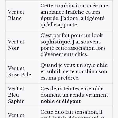
Cette combinaison crée une
Vert et
ambiance
fraîche
et très
Blanc
épurée
. J’adore la légèreté
qu’elle apporte.
C’est parfait pour un look
Vert et
sophistiqué
. J’ai souvent
Noir
porté cette association lors
d’événements chics.
Quand je veux un style
chic
Vert et
et
subtil
, cette combinaison
Rose Pâle
est ma préférée.
Vert et
Ces deux teintes ensemble
Bleu
donnent un rendu vraiment
Saphir
noble
et
élégant
.
Cette duo fait sensation, il
Vert et