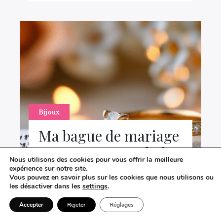
Bijoux
Ma bague de mariage
en or est un symbole
Nous utilisons des cookies pour vous offrir la meilleure
fort de notre union,
expérience sur notre site.
Vous pouvez en savoir plus sur les cookies que nous utilisons ou
voici mon avis
les désactiver dans les
settings
.
Le 26 novembre 2024
Accepter
Rejeter
Réglages
EN BREF Unique et précieux, mon