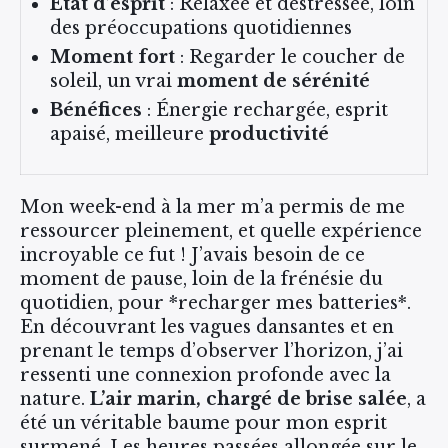
État d’esprit
: Relaxée et déstressée, loin
des préoccupations quotidiennes
Moment fort
: Regarder le coucher de
soleil, un vrai
moment de sérénité
Bénéfices
: Énergie rechargée, esprit
apaisé, meilleure
productivité
Mon week-end à la mer m’a permis de me
ressourcer pleinement, et quelle expérience
incroyable ce fut ! J’avais besoin de ce
moment de pause, loin de la frénésie du
quotidien, pour *recharger mes batteries*.
En découvrant les vagues dansantes et en
prenant le temps d’observer l’horizon, j’ai
ressenti une connexion profonde avec la
nature.
L’air marin, chargé de brise salée
, a
été un véritable baume pour mon esprit
surmené. Les heures passées allongée sur le