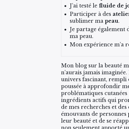
J’ai testé le
fluide de 
Participer à des
atelie
sublimer ma
peau
.
Je partage également d
ma peau.
Mon expérience m’a rée
Mon blog sur la beauté m
n’aurais jamais imaginée.
univers fascinant, rempli
poussée à approfondir mes
problématiques cutanées a
ingrédients actifs qui pro
de mes recherches et des 
émouvants de personnes p
leur beauté et de se réap
non seulement apporté un