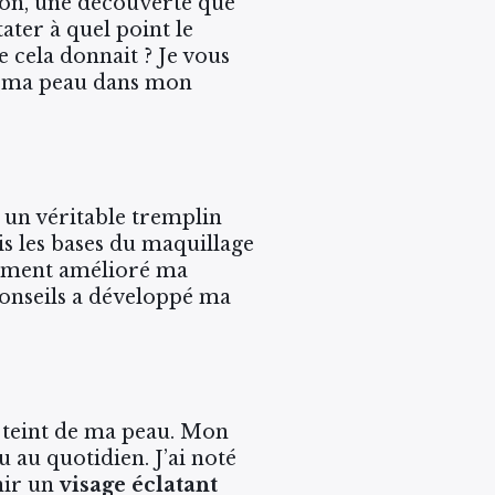
on, une découverte que
tater à quel point le
 cela donnait ? Je vous
ur ma peau dans mon
é un véritable tremplin
ris les bases du maquillage
aiment amélioré ma
conseils a développé ma
e teint de ma peau. Mon
 au quotidien. J’ai noté
enir un
visage éclatant