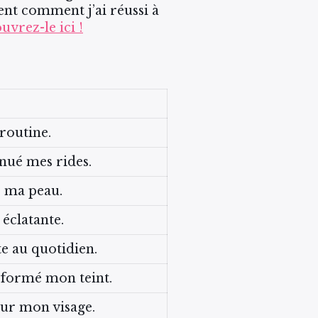
ment comment j’ai réussi à
vrez-le ici !
 routine.
énué mes rides.
r ma peau.
éclatante.
e au quotidien.
sformé mon teint.
 sur mon visage.