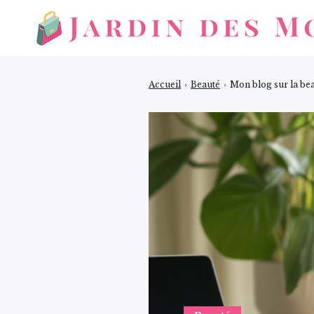
Accueil
›
Beauté
›
Mon blog sur la be