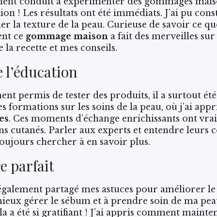
ent conduit à expérimenter des gommages mais
ion ! Les résultats ont été immédiats. J’ai pu cons
la texture de la peau. Curieuse de savoir ce que
ent ce
gommage maison
a fait des merveilles s
e la recette et mes conseils.
 l’éducation
nt permis de tester des produits, il a surtout ét
des formations sur les soins de la peau, où j’ai app
es
. Ces moments d’échange enrichissants ont vr
 cutanés. Parler aux experts et entendre leurs 
 toujours chercher à en savoir plus.
e parfait
’ai également partagé mes astuces pour améliorer l
ieux gérer le sébum et à prendre soin de ma peau
cela a été si gratifiant ! J’ai appris comment maint