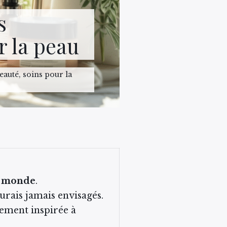
s
r la peau
eauté, soins pour la
 monde
.
urais jamais envisagés.
ement inspirée à