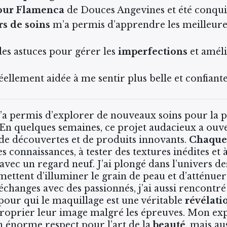
jour Flamenca
de Douces Angevines et été conquis
rs de soins
m’a permis d’apprendre les meilleure
es astuces pour gérer les
imperfections
et améli
llement aidée à me sentir plus belle et confiante
’a permis d’explorer de nouveaux soins pour la 
 En quelques semaines, ce projet audacieux a ouv
 de découvertes et de produits innovants.
Chaque 
 connaissances, à tester des textures inédites et
vec un regard neuf. J’ai plongé dans l’univers d
mettent d’illuminer le grain de peau et d’atténuer 
échanges avec des passionnés, j’ai aussi rencontr
our qui le maquillage est une véritable
révélati
proprier leur image malgré les épreuves. Mon ex
 énorme respect pour l’art de la
beauté
, mais au