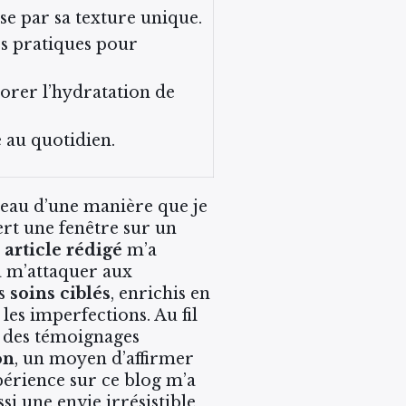
e par sa texture unique.
s pratiques pour
orer l’hydratation de
 au quotidien.
peau d’une manière que je
ert une fenêtre sur un
article rédigé
m’a
 à m’attaquer aux
es
soins ciblés
, enrichis en
les imperfections. Au fil
é des témoignages
on
, un moyen d’affirmer
périence sur ce blog m’a
ssi une envie irrésistible