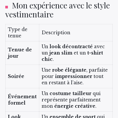
Mon expérience avec le style
vestimentaire
Type de
Description
tenue
Un
look décontracté
avec
Tenue de
un
jean slim
et un
t-shirt
jour
chic
.
Une
robe élégante
, parfaite
Soirée
pour
impressionner
tout
en restant à l’aise.
Un
costume tailleur
qui
Événement
représente parfaitement
formel
mon
énergie créative
.
Look
Un
ensemble de sport
qui