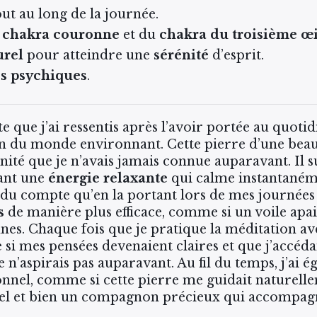
ut au long de la journée.
u
chakra couronne
et du
chakra du troisième œi
urel
pour atteindre une
sérénité
d’esprit.
s psychiques
.
te que j’ai ressentis après l’avoir portée au quot
 du monde environnant. Cette pierre d’une beaut
ité que je n’avais jamais connue auparavant. Il suf
ant une
énergie relaxante
qui calme instantaném
du compte qu’en la portant lors de mes journées 
s
de manière plus efficace, comme si un voile apai
es. Chaque fois que je pratique la méditation a
 si mes pensées devenaient claires et que j’accéd
e n’aspirais pas auparavant. Au fil du temps, j’ai 
onnel, comme si cette pierre me guidait naturell
bel et bien un compagnon précieux qui accompag