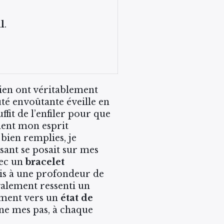
l
.
idien ont véritablement
é envoûtante éveille en
fit de l’enfiler pour que
ent mon esprit
bien remplies, je
sant se posait sur mes
vec un
bracelet
ais à une profondeur de
également ressenti un
ement vers un
état de
ne mes pas, à chaque