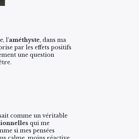
, l’
améthyste
, dans ma
ise par les effets positifs
lement une question
être.
sait comme un véritable
ionnelles
qui me
comme si mes pensées
us calme, moins réactive