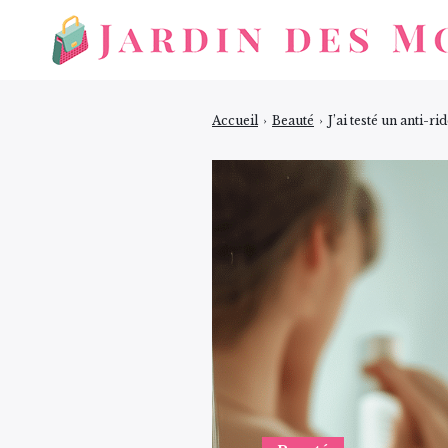
Accueil
›
Beauté
›
J’ai testé un anti-r