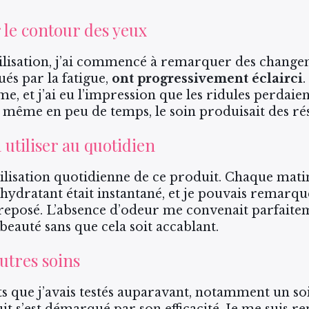
r le contour des yeux
ilisation, j’ai commencé à remarquer des change
és par la fatigue,
ont progressivement éclairci
, et j’ai eu l’impression que les ridules perdaient 
même en peu de temps, le soin produisait des résu
utiliser au quotidien
tilisation quotidienne de ce produit. Chaque mati
et hydratant était instantané, et je pouvais rema
 reposé. L’absence d’odeur me convenait parfait
 beauté sans que cela soit accablant.
utres soins
s que j’avais testés auparavant, notamment un soi
t s’est démarqué par son efficacité. Je me suis 