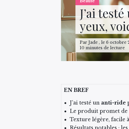
Beauté
J’ai test
yeux, voi
Par Jade , le 6 octobre 
10 minutes de lecture
EN BREF
J’ai testé un
anti-ride
p
Le produit promet de 
Texture légère, facile à
Résultats notables : le