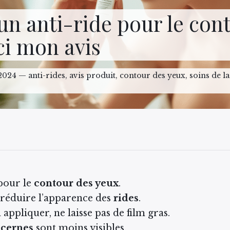
é un anti-ride pour le con
ci mon avis
2024 — anti-rides, avis produit, contour des yeux, soins de la
our le
contour des yeux
.
réduire l’apparence des
rides
.
 appliquer, ne laisse pas de film gras.
s
cernes
sont moins visibles.