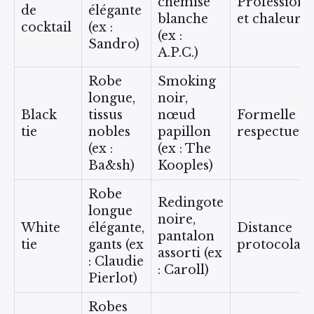
chemise
Professionn
de
élégante
blanche
et chaleure
cocktail
(ex :
(ex :
Sandro)
A.P.C.)
Robe
Smoking
longue,
noir,
Black
tissus
nœud
Formelle et
tie
nobles
papillon
respectueus
(ex :
(ex : The
Ba&sh)
Kooples)
Robe
Redingote
longue
noire,
White
élégante,
Distance
pantalon
tie
gants (ex
protocolair
assorti (ex
: Claudie
: Caroll)
Pierlot)
Robes