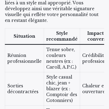
liées à un style mal approprié. Vous
développez ainsi une véritable signature
visuelle qui reflète votre personnalité tout
en restant élégante.
Style
Impact su
Situation
recommandé
conversa
Tenue sobre,
Réunion
couleurs
Crédibilité 
professionnelle
neutres (ex :
professionn
Caroll, A.P.C.)
Style casual
chic, jean +
Sorties
Chaleur et
blazer (ex :
décontractées
ouverture
Comptoir des
Cotonniers)