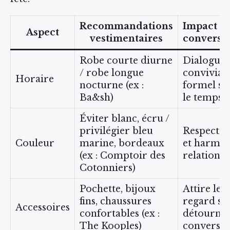
Recommandations
Impact su
Aspect
vestimentaires
conversa
Robe courte diurne
Dialogue 
/ robe longue
convivial
Horaire
nocturne (ex :
formel se
Ba&sh)
le temps
Éviter blanc, écru /
privilégier bleu
Respect so
Couleur
marine, bordeaux
et harmo
(ex : Comptoir des
relationne
Cotonniers)
Pochette, bijoux
Attire le
fins, chaussures
regard sa
Accessoires
confortables (ex :
détourner
The Kooples)
conversat