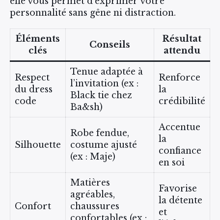
elle vous permet d’exprimer votre
personnalité sans gêne ni distraction.
Éléments
Résultat
Conseils
clés
attendu
Tenue adaptée à
Respect
Renforce
l’invitation (ex :
du dress
la
Black tie chez
code
crédibilité
Ba&sh)
Accentue
Robe fendue,
la
Silhouette
costume ajusté
confiance
(ex : Maje)
en soi
Matières
Favorise
agréables,
la détente
Confort
chaussures
et
confortables (ex :