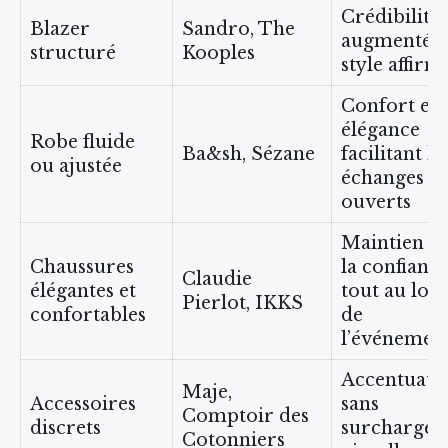
Crédibilité
Blazer
Sandro, The
augmentée,
structuré
Kooples
style affirm
Confort et
élégance
Robe fluide
Ba&sh, Sézane
facilitant le
ou ajustée
échanges
ouverts
Maintien d
Chaussures
la confianc
Claudie
élégantes et
tout au lon
Pierlot, IKKS
confortables
de
l’événemen
Accentuati
Maje,
Accessoires
sans
Comptoir des
discrets
surcharge
Cotonniers