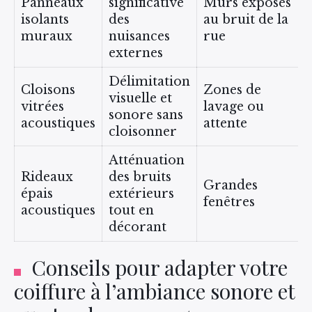
Panneaux
significative
Murs exposés
isolants
des
au bruit de la
muraux
nuisances
rue
externes
Délimitation
Cloisons
Zones de
visuelle et
vitrées
lavage ou
sonore sans
acoustiques
attente
cloisonner
Atténuation
Rideaux
des bruits
Grandes
épais
extérieurs
fenêtres
acoustiques
tout en
décorant
Conseils pour adapter votre
coiffure à l’ambiance sonore et