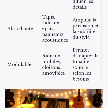
diluer les
É
détails
Tapis,
Amplifie la
rideaux
S
précision et
Absorbante
épais,
g
la subtilité
panneaux
R
du style
acoustiques
Permet
Rideaux
d’adapter la
S
mobiles,
tonalité
Modulable
p
cloisons
sonore
A
amovibles
selon les
besoins